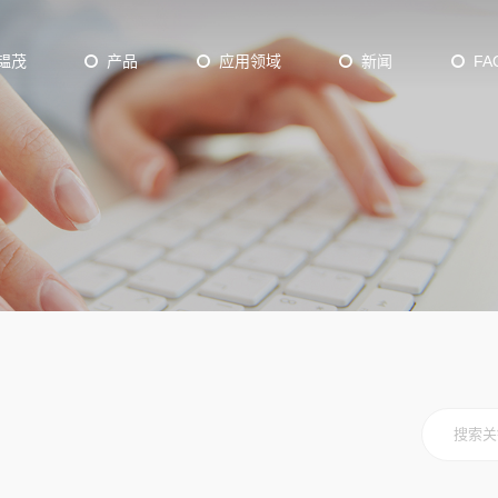
韫茂
产品
应用领域
新闻
FA
Plasma Batch ALD
D
Thermal Batch ALD
axy
12 inch ALD
der ALD/CVD