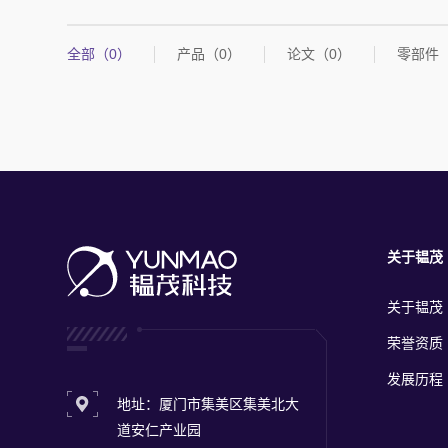
全部（0）
产品（0）
论文（0）
零部件
关于韫茂
关于韫茂
荣誉资质
发展历程
地址：厦门市集美区集美北大
道安仁产业园