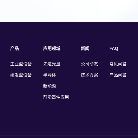
非金属材料。
到高质量的钽膜，钽膜的Tc超过4
K，并且剩余电阻比大于6。 用
QBT-P 系列制备的Ta可实现低
超导电路制备，单光子品质因数
100万，且对应的量子比特相干
过250μs
产品
应用领域
新闻
FAQ
工业型设备
先进光显
公司动态
常见问答
研发型设备
半导体
技术方案
产品问答
新能源
前沿器件应用