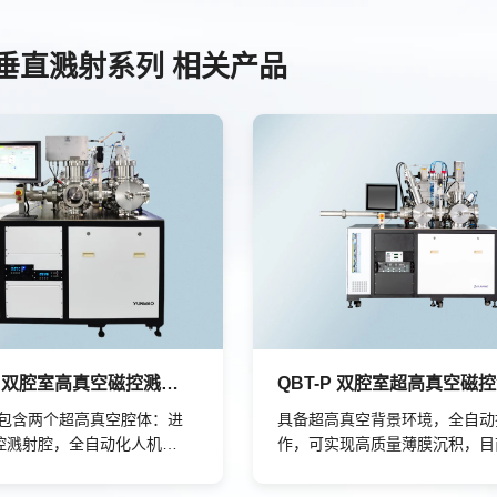
垂直溅射系列 相关产品
PVD100 双腔室高真空磁控溅射系统
00 包含两个超高真空腔体：进
具备超高真空背景环境，全自动
控溅射腔，全自动化人机操
作，可实现高质量薄膜沉积，目
采用单靶枪垂直向下溅射方
茂QBT-P磁控溅射系列可生长
射频和直流电源，可用于沉
量α相钽膜，在高温和常温下都