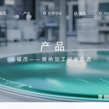
韫茂
产品
应用领域
新闻
FA
产品
Plasma Batch ALD
D
Thermal Batch ALD
韫茂——微纳加工研发首选
axy
12 inch ALD
der ALD/CVD