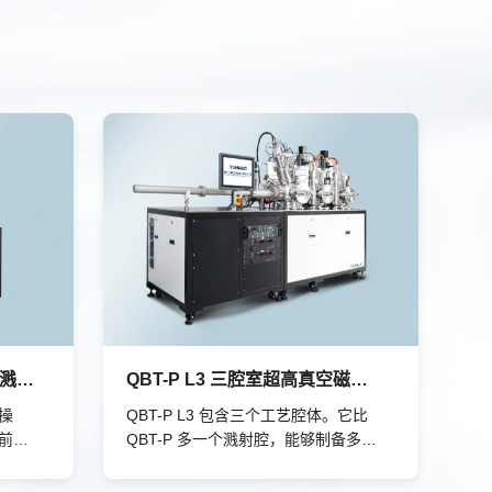
QBT-P 双腔室超高真空磁控溅射系统
QBT-P L3 三腔室超高真空磁控溅射系统
操
QBT-P L3 包含三个工艺腔体。它比
前韫
QBT-P 多一个溅射腔，能够制备多层
出高质
结构，如 Nb/Al-AlOx/Nb、
可以得
Al/AlOx/Al，甚至是 α-Ta/TaOx/α-Ta。