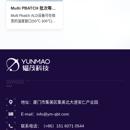
时间内的处理量超越传统PVD
镀膜设备。
Multi PBATCH 批次等离子体ALD（EFEM可选）
Multi Pbatch ALD设备可在极
宽的温度窗口(50℃-300℃)
内，实现高质量的等离子体增
强原子层薄膜沉积工艺，并兼
容纯热式原子层薄膜沉积工
艺。可在4、6、8、12英寸硅
晶圆、化合物晶圆、玻璃晶
圆、玻璃镜片、有机高分子镜
片、金属或陶瓷等材质的基底
沉积SiO2、Al2O3、TiO2、
ZrO2、Ta2O5、AlN、TiN等
高质量的薄膜。该设备具有极
优的镀膜均匀性、重复性及可
靠性，同时兼顾优异的产能、
良率，及成本控制。
地址：厦门市集美区集美北大道安仁产业园
E-mail：info@ym-qbt.com
联系电话：（+86）151 6071 0544