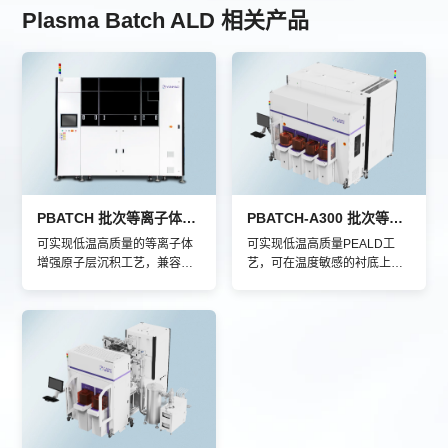
Plasma Batch ALD 相关产品
PBATCH 批次等离子体ALD
PBATCH-A300 批次等离子体ALD（EFEM可选）
可实现低温高质量的等离子体
可实现低温高质量PEALD工
增强原子层沉积工艺，兼容热
艺，可在温度敏感的衬底上，
式ALD工艺，可在玻璃、有机
沉积SiO2、Al2O3、TiO2等高
材料、高分子材料、金属或陶
质量的光学薄膜。亦可在玻
瓷等材质的基底沉积SiO2、
璃、硅片、陶瓷、有机材料、
Al2O3、TiO2等高质量的薄
高分子材料、金属等材质的基
膜。该设备具有极优的镀膜均
底沉积多种类型的ALD薄膜。
匀性、重复性及可靠性，同时
可同时兼容热式ALD及等离子
兼顾行业领先的产能及良率。
体增强ALD工艺。批次性大产
能结构设计，大幅提高ALD产
能，降低客户使用成本。单位