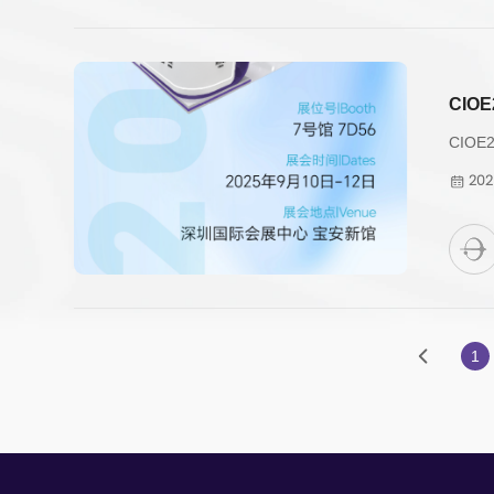
CIO
CIO
202
1