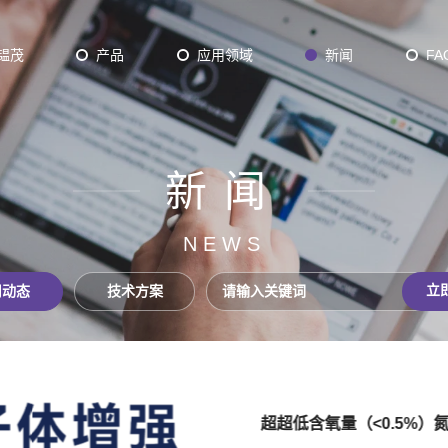
韫茂
产品
应用领域
新闻
FA
新闻
Plasma Batch ALD
D
Thermal Batch ALD
NEWS
axy
12 inch ALD
立
司动态
技术方案
der ALD/CVD
超超低含氧量（<0.5%）氮